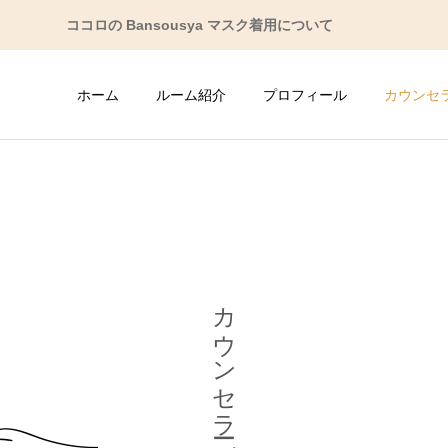
ココロの Bansousya マスク着用について
ホーム
ルーム紹介
プロフィール
カウンセ
人間関係の悩み
子育ての悩み
カウンセラーブログ
性格の悩み
ストレス