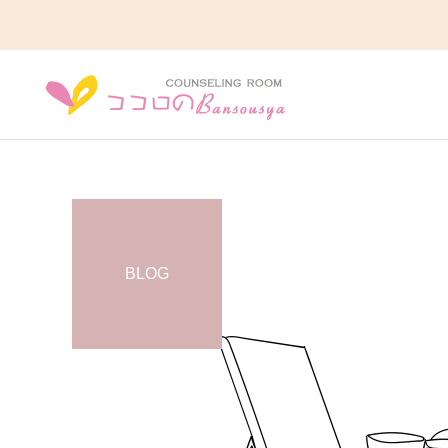
BLOG
うつ病かも？
発達の悩み