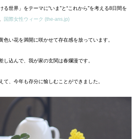
る世界」をテーマに“いま”と“これから”を考える8日間を
。
国際女性ウィーク (the-ans.jp)
黄色い花を満開に咲かせて存在感を放っています。
差し込んで、我が家の玄関は春爛漫です。
えて、今年も存分に愉しむことができました。