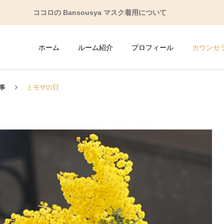
ココロの Bansousya マスク着用について
ホーム
ルーム紹介
プロフィール
カウンセ
事
ミモザの日
人間関係の悩み
子育ての悩み
性格の悩み
ストレス