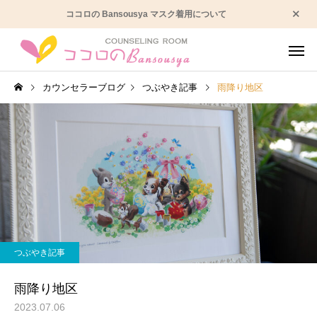
ココロの Bansousya マスク着用について
カウンセラーブログ
つぶやき記事
雨降り地区
うつ病かも？
人間関係の
つぶやき記事
発達の悩み
性格の悩
雨降り地区
2023.07.06